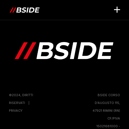
©2024, DIRITTI
BSIDE CORSO
RISERVATI |
D'AUGUSTO 115,
PRIVACY
47921 RIMINI (RN)
CF/PIVA
15021681000 -